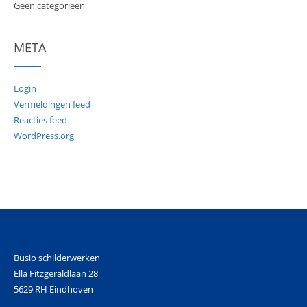
Geen categorieën
META
Login
Vermeldingen feed
Reacties feed
WordPress.org
Busio schilderwerken
Ella Fitzgeraldlaan 28
5629 RH Eindhoven