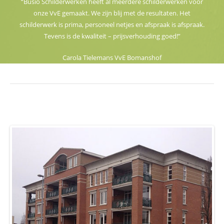
“Busio Schilderwerken heeft al meerdere schilderwerken voor
onze VvE gemaakt. We zijn blij met de resultaten. Het
schilderwerk is prima, personeel netjes en afspraak is afspraak.
Tevens is de kwaliteit – prijsverhouding goed!”
Carola Tielemans VvE Bomanshof