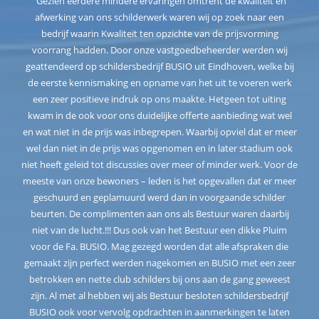
“Gezien eerdere mindere ervaringen omtrent de kwaliteit en
afwerking van ons schilderwerk waren wij op zoek naar een
bedrijf waarin Kwaliteit ten opzichte van de prijsvorming
voorrang hadden. Door onze vastgoedbeheerder werden wij
geattendeerd op schildersbedrijf BUSIO uit Eindhoven, welke bij
de eerste kennismaking en opname van het uit te voeren werk
een zeer positieve indruk op ons maakte. Hetgeen tot uiting
kwam in de ook voor ons duidelijke offerte aanbieding wat wel
en wat niet in de prijs was inbegrepen. Waarbij opviel dat er meer
wel dan niet in de prijs was opgenomen en in later stadium ook
niet heeft geleid tot discussies over meer of minder werk. Voor de
meeste van onze bewoners – leden is het opgevallen dat er meer
geschuurd en geplamuurd werd dan in voorgaande schilder
beurten. De complimenten aan ons als Bestuur waren daarbij
niet van de lucht.!!! Dus ook van het Bestuur een dikke Pluim
voor de Fa. BUSIO. Mag gezegd worden dat alle afspraken die
gemaakt zijn perfect werden nagekomen en BUSIO met een zeer
betrokken en nette club schilders bij ons aan de gang geweest
zijn. Al met al hebben wij als Bestuur besloten schildersbedrijf
BUSIO ook voor vervolg opdrachten in aanmerkingen te laten