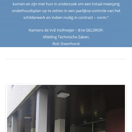
komen en zijn met hun in onderzoek om een totaal meerjarig
onderhoudsplan op te zetten in een jaarlijkse controle van het
schilderwerk en indien nodig in contract – vorm.”
Namens de VvE Hofmeijer – B te GELDROP.
Afdeling Technische Zaken.
Rob Steenhorst