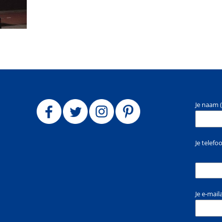
Je naam (
Je telef
Je e-mail