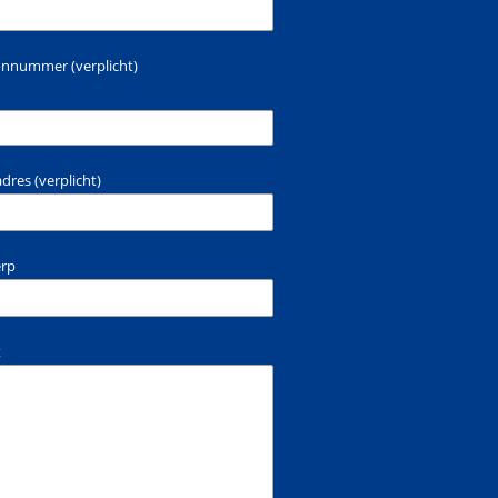
oonnummer (verplicht)
adres (verplicht)
rp
t